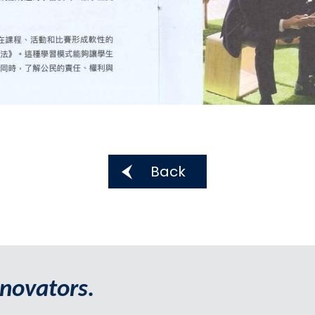
Back
novators.